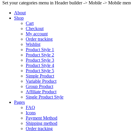
Set your categories menu in Header builder -> Mobile -> Mobile m
About
Shop
Cart
Checkout
My account
Order tracking
Wishlist
Product Style 1
Product Style 2
Product Style 3
Product Style 4
Product Style 5
Simple Product
Variable Product
Group Product
Affiliate Product
Single Product Style
Pages
FAQ
Icons
Payment Method
Shipping method
Order tracking