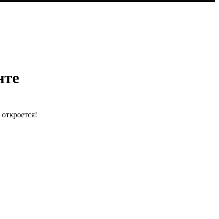
нте
 откроется!