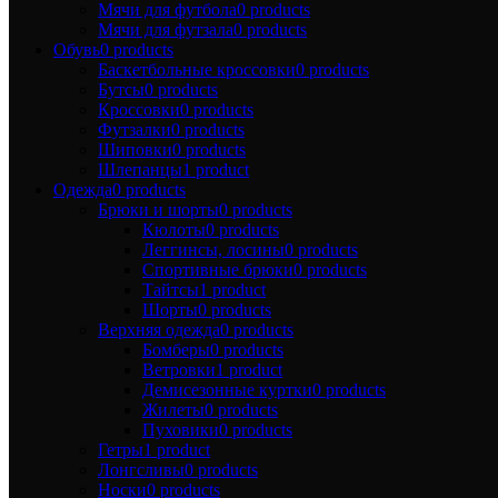
Мячи для футбола
0 products
Мячи для футзала
0 products
Обувь
0 products
Баскетбольные кроссовки
0 products
Бутсы
0 products
Кроссовки
0 products
Футзалки
0 products
Шиповки
0 products
Шлепанцы
1 product
Одежда
0 products
Брюки и шорты
0 products
Кюлоты
0 products
Леггинсы, лосины
0 products
Спортивные брюки
0 products
Тайтсы
1 product
Шорты
0 products
Верхняя одежда
0 products
Бомберы
0 products
Ветровки
1 product
Демисезонные куртки
0 products
Жилеты
0 products
Пуховики
0 products
Гетры
1 product
Лонгсливы
0 products
Носки
0 products