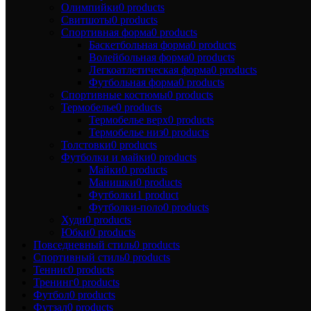
Олимпийки
0 products
Свитшоты
0 products
Спортивная форма
0 products
Баскетбольная форма
0 products
Волейбольная форма
0 products
Легкоатлетическая форма
0 products
Футбольная форма
0 products
Спортивные костюмы
0 products
Термобелье
0 products
Термобелье верх
0 products
Термобелье низ
0 products
Толстовки
0 products
Футболки и майки
0 products
Майки
0 products
Манишки
0 products
Футболки
1 product
Футболки-поло
0 products
Худи
0 products
Юбки
0 products
Повседневный стиль
0 products
Спортивный стиль
0 products
Теннис
0 products
Тренинг
0 products
Футбол
0 products
Футзал
0 products