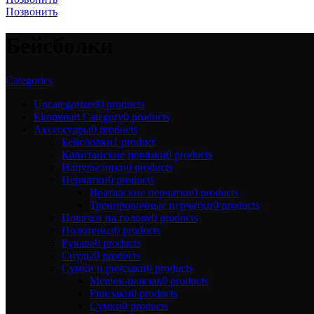
Позвонить
Бейсболки
Categories
Uncategorized
0 products
Ekommart Category
0 products
Аксессуары
0 products
Бейсболки
1 product
Капитанские повязки
0 products
Напульсники
0 products
Перчатки
0 products
Вратарские перчатки
0 products
Тренировочные перчатки
0 products
Повязки на голову
0 products
Полотенцa
0 products
Рукава
0 products
Снуды
0 products
Сумки и рюкзаки
0 products
Мешок-рюкзак
0 products
Рюкзаки
0 products
Сумки
0 products