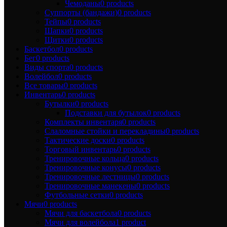
Чемоданы
0 products
Суппорты (бандажи)
0 products
Тейпы
0 products
Шапки
0 products
Щитки
0 products
Баскетбол
0 products
Бег
0 products
Виды спорта
0 products
Волейбол
0 products
Все товары
0 products
Инвентарь
0 products
Бутылки
0 products
Подставки для бутылок
0 products
Комплекты инвентаря
0 products
Слаломные стойки и перекладины
0 products
Тактические доски
0 products
Торговый инвентарь
0 products
Тренировочные кольца
0 products
Тренировочные конусы
0 products
Тренировочные лестницы
0 products
Тренировочные манекены
0 products
Футбольные сетки
0 products
Мячи
0 products
Мячи для баскетбола
0 products
Мячи для волейбола
1 product