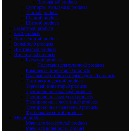
Чемоданы
0 products
Суппорты (бандажи)
0 products
Тейпы
0 products
Шапки
0 products
Щитки
0 products
Баскетбол
0 products
Бег
0 products
Виды спорта
0 products
Волейбол
0 products
Все товары
0 products
Инвентарь
0 products
Бутылки
0 products
Подставки для бутылок
0 products
Комплекты инвентаря
0 products
Слаломные стойки и перекладины
0 products
Тактические доски
0 products
Торговый инвентарь
0 products
Тренировочные кольца
0 products
Тренировочные конусы
0 products
Тренировочные лестницы
0 products
Тренировочные манекены
0 products
Футбольные сетки
0 products
Мячи
0 products
Мячи для баскетбола
0 products
Мячи для волейбола
1 product