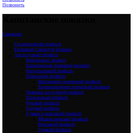
Позвонить
Капитанские повязки
Categories
Uncategorized
0 products
Ekommart Category
0 products
Аксессуары
0 products
Бейсболки
1 product
Капитанские повязки
0 products
Напульсники
0 products
Перчатки
0 products
Вратарские перчатки
0 products
Тренировочные перчатки
0 products
Повязки на голову
0 products
Полотенцa
0 products
Рукава
0 products
Снуды
0 products
Сумки и рюкзаки
0 products
Мешок-рюкзак
0 products
Рюкзаки
0 products
Сумки
0 products