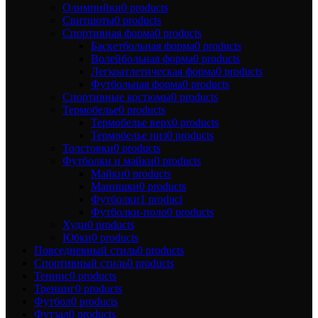
Олимпийки
0 products
Свитшоты
0 products
Спортивная форма
0 products
Баскетбольная форма
0 products
Волейбольная форма
0 products
Легкоатлетическая форма
0 products
Футбольная форма
0 products
Спортивные костюмы
0 products
Термобелье
0 products
Термобелье верх
0 products
Термобелье низ
0 products
Толстовки
0 products
Футболки и майки
0 products
Майки
0 products
Манишки
0 products
Футболки
1 product
Футболки-поло
0 products
Худи
0 products
Юбки
0 products
Повседневный стиль
0 products
Спортивный стиль
0 products
Теннис
0 products
Тренинг
0 products
Футбол
0 products
Футзал
0 products