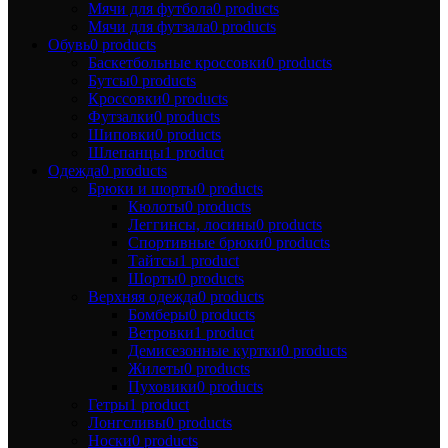
Мячи для футбола
0 products
Мячи для футзала
0 products
Обувь
0 products
Баскетбольные кроссовки
0 products
Бутсы
0 products
Кроссовки
0 products
Футзалки
0 products
Шиповки
0 products
Шлепанцы
1 product
Одежда
0 products
Брюки и шорты
0 products
Кюлоты
0 products
Леггинсы, лосины
0 products
Спортивные брюки
0 products
Тайтсы
1 product
Шорты
0 products
Верхняя одежда
0 products
Бомберы
0 products
Ветровки
1 product
Демисезонные куртки
0 products
Жилеты
0 products
Пуховики
0 products
Гетры
1 product
Лонгсливы
0 products
Носки
0 products